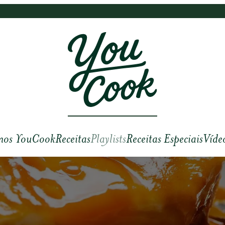
mos YouCook
Receitas
Playlists
Receitas Especiais
Víde