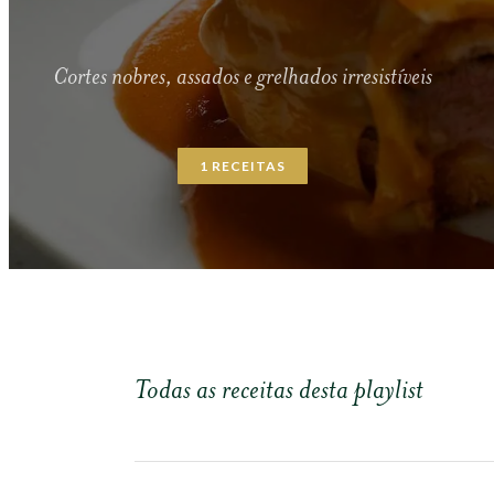
Cortes nobres, assados e grelhados irresistíveis
1
RECEITAS
Todas as receitas desta playlist